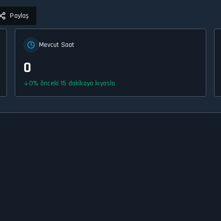
Paylaş
Mevcut Saat
0
0
%
önceki 15 dakikaya kıyasla