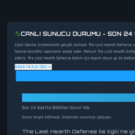
CANLI SUNUCU DURUMU - SON 24
Canlı izleme sistemimizle gerçek zamanlı The Last Hearth Defense su
hizmet kesintisi raporlarını analiz eder. Mevcut The Last Hearth Defen
ederiz. The Last Hearth Defense bakım için kapalı olsun ya da beklen
DAHA FAZLA OKU
The Last Hearth Defense: Tüm Sis
Son 24 Saatte Bildirilen Sorun Yok
Sorun tespit edilmedi. Sistemler sorunsuz çalışıyor.
The Last Hearth Defense ile ilgili ne 