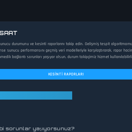
 SAAT
nucu durumunu ve kesinti raporlarını takip edin. Gelişmiş tespit algoritmam
se sunucu performansını geçmiş veri modelleriyle karşılaştırarak, rapor haciml
medik bağlantı sorunları yaşıyor olsun, durum takipçimiz hizmet kullanılabilir
KESINTI RAPORLARI
temler Çalışır Durumda
gibi sorunlar yaşıyorsunuz?