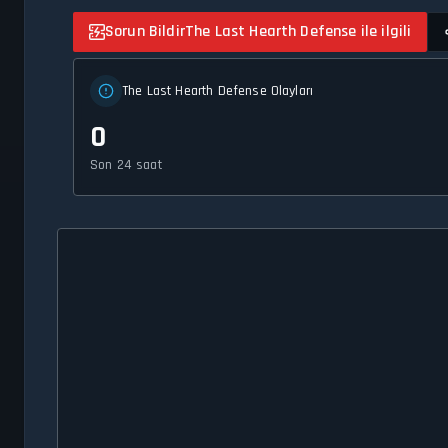
Sorun Bildir
The Last Hearth Defense ile ilgili
The Last Hearth Defense Olayları
0
Son 24 saat