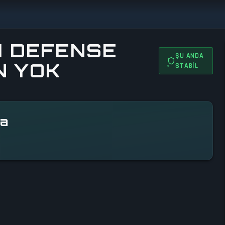
H DEFENSE
ŞU ANDA
N YOK
STABIL
da