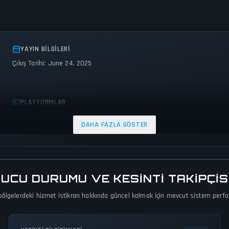
YAYIN BILGILERI
Çıkış Tarihi: June 24, 2025
PLATFORMLAR
PC (Microsoft Windows)
DAHA FAZLA GÖSTER
CU DURUMU VE KESINTI TAKIPÇIS
lgelerdeki hizmet istikrarı hakkında güncel kalmak için mevcut sistem performan