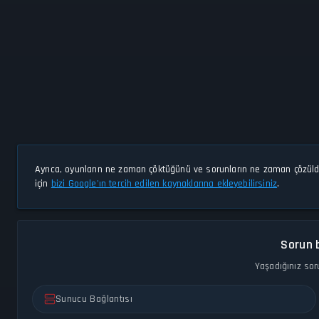
Ayrıca, oyunların ne zaman çöktüğünü ve sorunların ne zaman çözül
için
bizi Google'ın tercih edilen kaynaklarına ekleyebilirsiniz
.
Sorun b
Yaşadığınız sor
Sunucu Bağlantısı