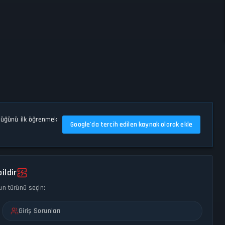
düğünü ilk öğrenmek
Google'da tercih edilen kaynak olarak ekle
ildir
un türünü seçin:
Giriş Sorunları