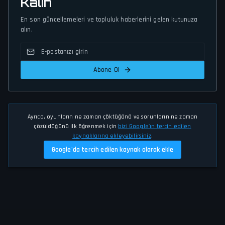
Kalın
En son güncellemeleri ve topluluk haberlerini gelen kutunuza
alın.
Abone Ol
Ayrıca, oyunların ne zaman çöktüğünü ve sorunların ne zaman
çözüldüğünü ilk öğrenmek için
bizi Google'ın tercih edilen
kaynaklarına ekleyebilirsiniz
.
Google'da tercih edilen kaynak olarak ekle