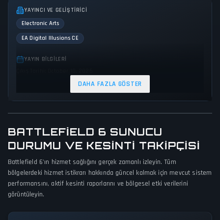
YAYINCI VE GELIŞTIRICI
Electronic Arts
EA Digital Illusions CE
YAYIN BILGILERI
Çıkış Tarihi: October 10, 2025
DAHA FAZLA GÖSTER
TÜRLER VE TEMALAR
Shooter
Action
Warfare
OYUN PERSPEKTIFI
BATTLEFIELD 6 SUNUCU
First person
Bird view / Isometric
DURUMU VE KESINTI TAKIPÇISI
Battlefield 6'ın hizmet sağlığını gerçek zamanlı izleyin. Tüm
PLATFORMLAR
bölgelerdeki hizmet istikrarı hakkında güncel kalmak için mevcut sistem
Xbox Series X|S
PC (Microsoft Windows)
PlayStation 5
performansını, aktif kesinti raporlarını ve bölgesel etki verilerini
görüntüleyin.
OYUN MODLARI
Single player
Multiplayer