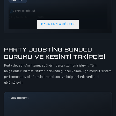
Unknown
YAYIN BILGILERI
Çıkış Tarihi: March 1, 2016
DAHA FAZLA GÖSTER
TÜRLER VE TEMALAR
Sport
Indie
OYUN PERSPEKTIFI
PARTY JOUSTING SUNUCU
Belirtilmiş perspektif yok
DURUMU VE KESINTI TAKIPÇISI
PLATFORMLAR
Party Jousting'ın hizmet sağlığını gerçek zamanlı izleyin. Tüm
bölgelerdeki hizmet istikrarı hakkında güncel kalmak için mevcut sistem
PC (Microsoft Windows)
performansını, aktif kesinti raporlarını ve bölgesel etki verilerini
görüntüleyin.
OYUN MODLARI
Multiplayer
OYUN DURUMU
Tüm Sistemler Çalışır Durumda