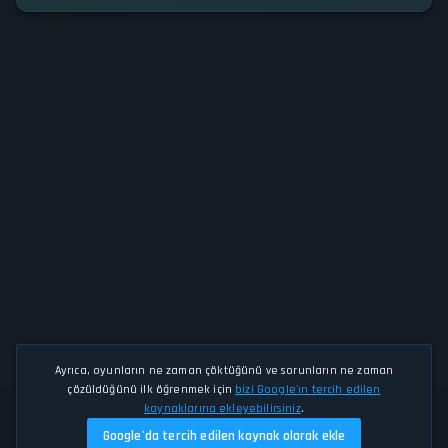
Ayrıca, oyunların ne zaman çöktüğünü ve sorunların ne zaman
çözüldüğünü ilk öğrenmek için
bizi Google'ın tercih edilen
kaynaklarına ekleyebilirsiniz
.
Google'da tercih edilen kaynak olarak ekle