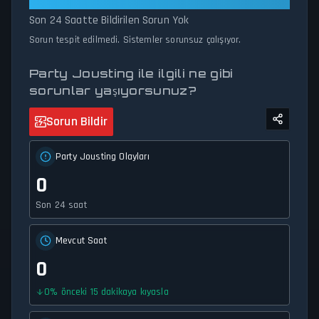
olsun, durum takipçimiz hizmet kullanılabilirliği ve ağ durumu
Son 24 Saatte Bildirilen Sorun Yok
hakkında doğru, anlık güncellemeler sağlar.
Sorun tespit edilmedi. Sistemler sorunsuz çalışıyor.
Party Jousting ile ilgili ne gibi
sorunlar yaşıyorsunuz?
Sorun Bildir
Party Jousting Olayları
0
Son 24 saat
Mevcut Saat
0
0
%
önceki 15 dakikaya kıyasla