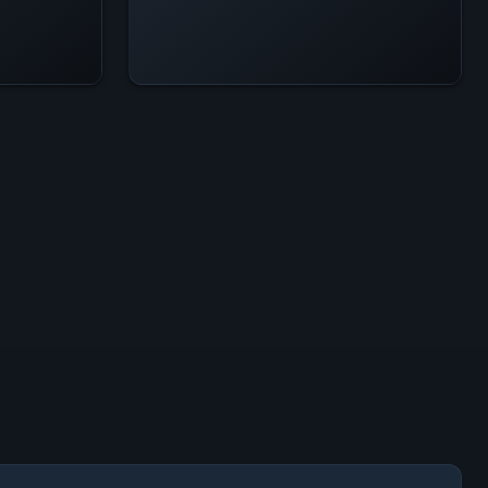
ETKINLIK SEVIYESI
24s zirvesinin %10'i