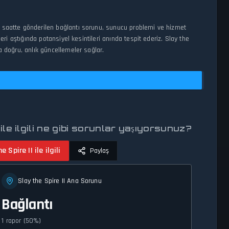
24 saatte gönderilen bağlantı sorunu, sunucu problemi ve hizmet
eri aştığında potansiyel kesintileri anında tespit ederiz. Slay the
a doğru, anlık güncellemeler sağlar.
 ile ilgili ne gibi sorunlar yaşıyorsunuz?
e Spire II ile ilgili
Paylaş
Slay the Spire II Ana Sorunu
Bağlantı
1 rapor (50%)