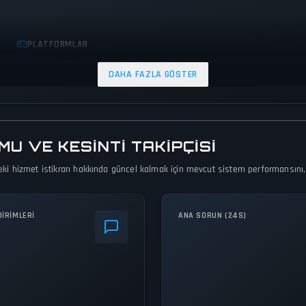
PLATFORMLAR
Linux
PC (Microsoft Windows)
Mac
DAHA FAZLA GÖSTER
MU VE KESINTI TAKIPÇISI
eki hizmet istikrarı hakkında güncel kalmak için mevcut sistem performansını, ak
DIRIMLERI
ANA SORUN (24S)