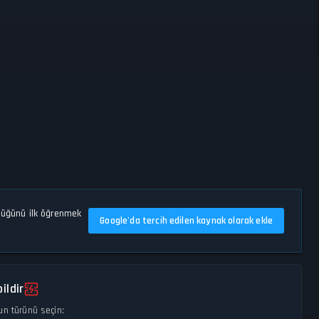
düğünü ilk öğrenmek
Google'da tercih edilen kaynak olarak ekle
ildir
un türünü seçin: