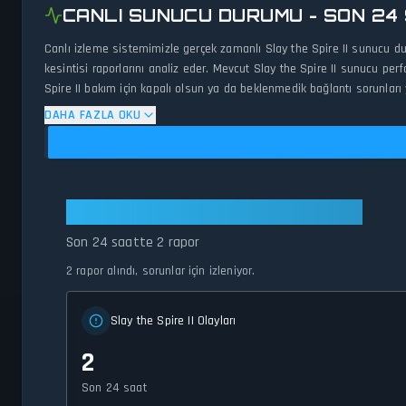
CANLI SUNUCU DURUMU - SON 24
Canlı izleme sistemimizle gerçek zamanlı Slay the Spire II sunucu du
kesintisi raporlarını analiz eder. Mevcut Slay the Spire II sunucu perf
Spire II bakım için kapalı olsun ya da beklenmedik bağlantı sorunları
DAHA FAZLA OKU
Slay the Spire II: Şu Anda Stabil
Son 24 saatte 2 rapor
2 rapor alındı, sorunlar için izleniyor.
Slay the Spire II Olayları
2
Son 24 saat