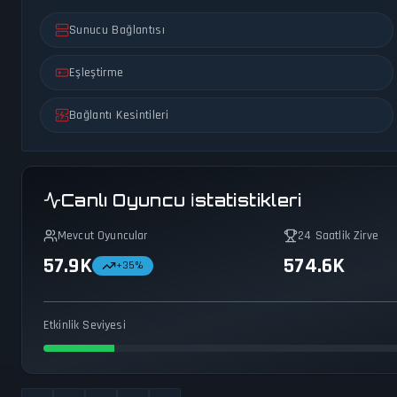
Sunucu Bağlantısı
Eşleştirme
Bağlantı Kesintileri
Canlı Oyuncu İstatistikleri
Mevcut Oyuncular
24 Saatlik Zirve
57.9K
574.6K
+
35
%
Etkinlik Seviyesi