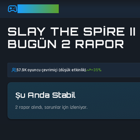
Skip to main content
GAMEBEZZ
SLAY THE SPIRE II 
BUGÜN 2 RAPOR
Durum detaylarını görüntüle
57.9K oyuncu çevrimiçi (düşük etkinlik)
+
35
%
Şu Anda Stabil
2 rapor alındı, sorunlar için izleniyor.