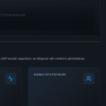
OYUN MODLARI
Single player
tif kesinti raporlarını ve bölgesel etki verilerini görüntüleyin.
OYUNCU İSTATISTIKLERI
+
35
%
24s Zirve
574.6K
Tüm Zamanların Zirvesi
574.6K