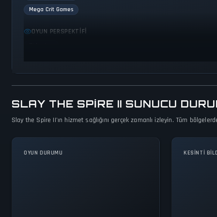
Mega Crit Games
OYUN PERSPEKTIFI
Side view
SLAY THE SPIRE II SUNUCU DURU
Slay the Spire II'ın hizmet sağlığını gerçek zamanlı izleyin. Tüm bölgelerd
OYUN DURUMU
KESINTI BIL
Şu Anda Stabil