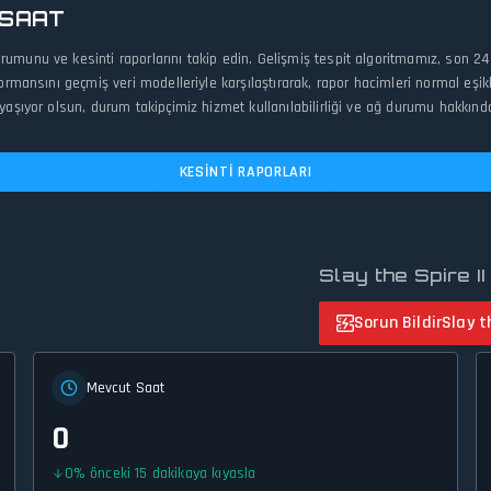
 SAAT
rumunu ve kesinti raporlarını takip edin. Gelişmiş tespit algoritmamız, son 
ormansını geçmiş veri modelleriyle karşılaştırarak, rapor hacimleri normal eşikl
 yaşıyor olsun, durum takipçimiz hizmet kullanılabilirliği ve ağ durumu hakkınd
KESINTI RAPORLARI
Slay the Spire II
Sorun Bildir
Slay th
Mevcut Saat
0
0
%
önceki 15 dakikaya kıyasla