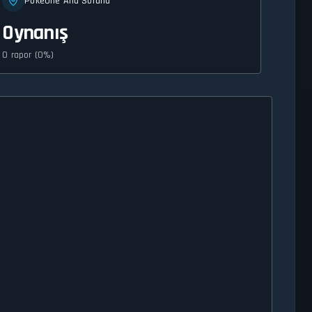
PokéOne Ana Sorunu
Oynanış
0 rapor (0%)