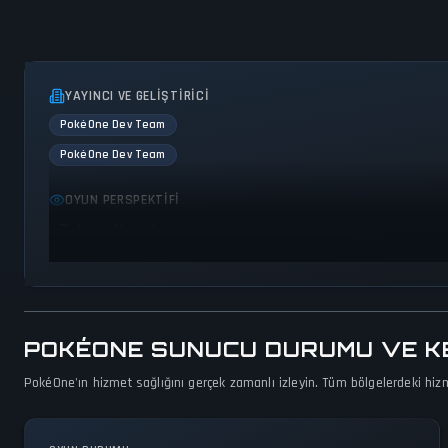
YAYINCI VE GELIŞTIRICI
PokéOne Dev Team
PokéOne Dev Team
OYUN PERSPEKTIFI
Bird view / Isometric
POKÉONE SUNUCU DURUMU VE KES
PokéOne'ın hizmet sağlığını gerçek zamanlı izleyin. Tüm bölgelerdeki hizme