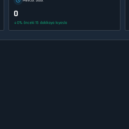
Mevcut Saat
0
0
%
önceki 15 dakikaya kıyasla