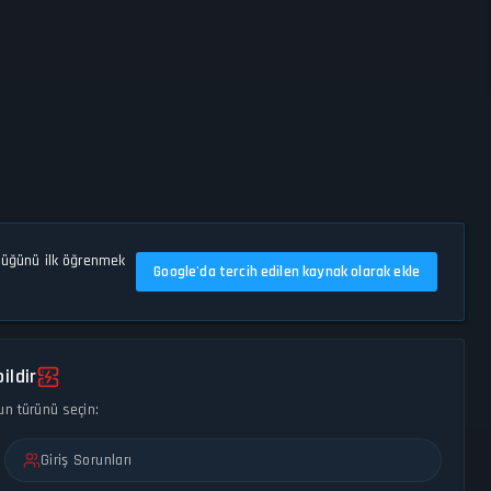
düğünü ilk öğrenmek
Google'da tercih edilen kaynak olarak ekle
ildir
un türünü seçin:
Giriş Sorunları