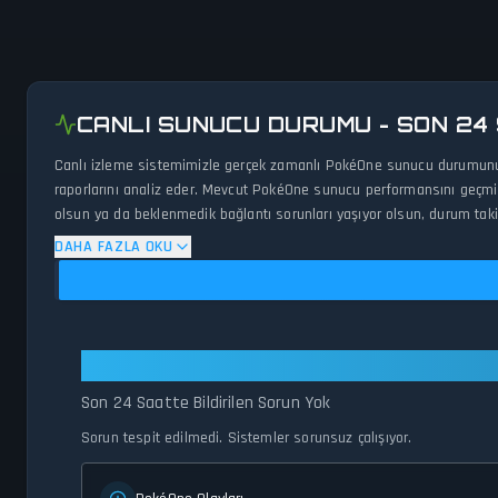
CANLI SUNUCU DURUMU - SON 24
Canlı izleme sistemimizle gerçek zamanlı PokéOne sunucu durumunu ve
raporlarını analiz eder. Mevcut PokéOne sunucu performansını geçmiş v
olsun ya da beklenmedik bağlantı sorunları yaşıyor olsun, durum takip
DAHA FAZLA OKU
PokéOne: Tüm Sistemler Çalışır D
Son 24 Saatte Bildirilen Sorun Yok
Sorun tespit edilmedi. Sistemler sorunsuz çalışıyor.