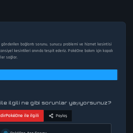
 gönderilen bağlantı sorunu, sunucu problemi ve hizmet kesintisi
ansiyel kesintileri anında tespit ederiz. PokéOne bakım için kapalı
ler sağlar.
le ilgili ne gibi sorunlar yaşıyorsunuz?
dir
PokéOne ile ilgili
Paylaş