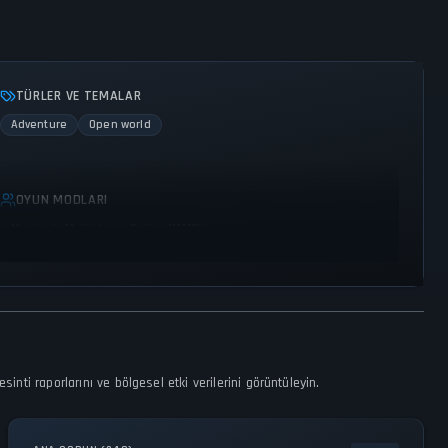
TÜRLER VE TEMALAR
Adventure
Open world
OYUN MODLARI
Massively Multiplayer Online (MMO)
nti raporlarını ve bölgesel etki verilerini görüntüleyin.