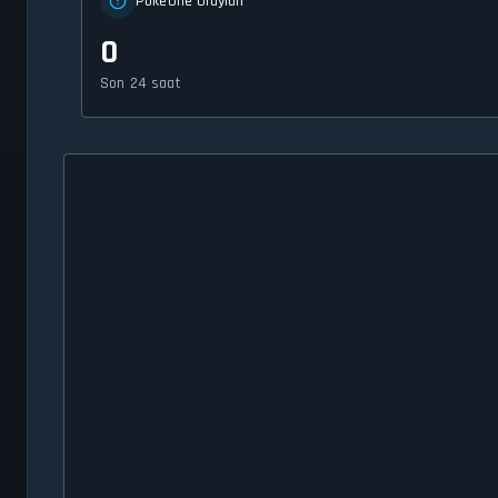
PokéOne Olayları
0
Son 24 saat