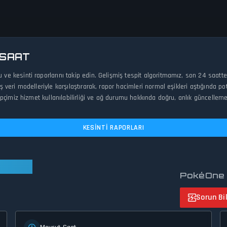
 SAAT
 kesinti raporlarını takip edin. Gelişmiş tespit algoritmamız, son 24 saatte
eri modelleriyle karşılaştırarak, rapor hacimleri normal eşikleri aştığında pot
çimiz hizmet kullanılabilirliği ve ağ durumu hakkında doğru, anlık güncelleme
KESINTI RAPORLARI
urumda
PokéOne i
Sorun Bil