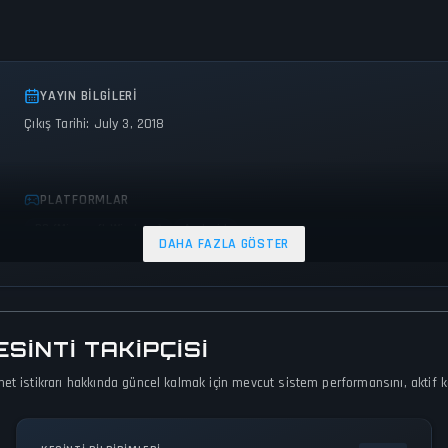
YAYIN BILGILERI
Çıkış Tarihi: July 3, 2018
PLATFORMLAR
PC (Microsoft Windows)
Android
DAHA FAZLA GÖSTER
INTI TAKIPÇISI
t istikrarı hakkında güncel kalmak için mevcut sistem performansını, aktif kesi