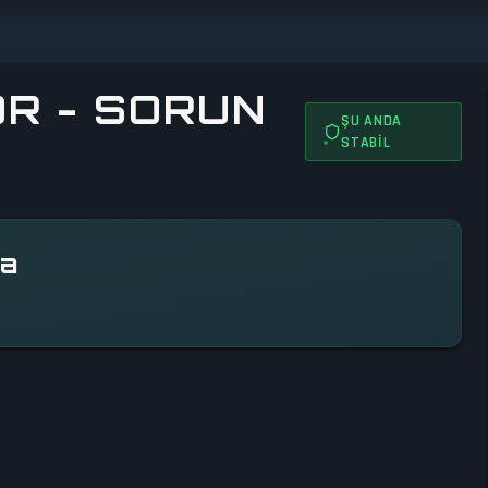
OR - SORUN
ŞU ANDA
STABIL
da