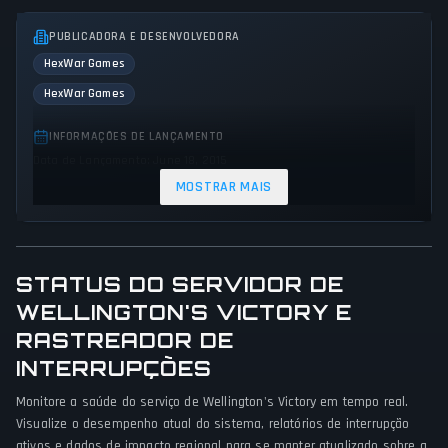
PUBLICADORA E DESENVOLVEDORA
HexWar Games
HexWar Games
INFORMAÇÕES DE LANÇAMENTO
Data de Lançamento: June 18, 2015
MOSTRAR MAIS
GÊNEROS E TEMAS
Strategy
PERSPECTIVA DO JOGO
STATUS DO SERVIDOR DE
Nenhuma perspectiva especificada
WELLINGTON'S VICTORY E
RASTREADOR DE
PLATAFORMAS
INTERRUPÇÕES
PC (Microsoft Windows)
Mac
iOS
Monitore a saúde do serviço de Wellington's Victory em tempo real.
MODOS DE JOGO
Visualize o desempenho atual do sistema, relatórios de interrupção
Single player
ativos e dados de impacto regional para se manter atualizado sobre a