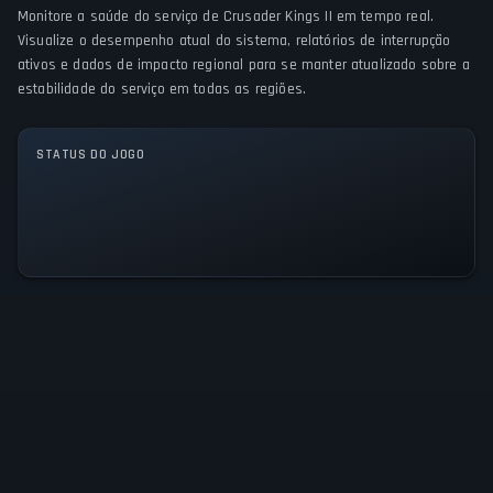
Linux
PC (Microsoft Windows)
Mac
Monitore a saúde do serviço de Crusader Kings II em tempo real.
Visualize o desempenho atual do sistema, relatórios de interrupção
MODOS DE JOGO
ativos e dados de impacto regional para se manter atualizado sobre a
estabilidade do serviço em todas as regiões.
Single player
Multiplayer
STATUS DO JOGO
Todos os Sistemas Operacionais