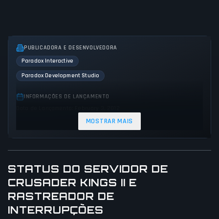
PUBLICADORA E DESENVOLVEDORA
Paradox Interactive
Paradox Development Studio
INFORMAÇÕES DE LANÇAMENTO
Data de Lançamento: February 3, 2012
MOSTRAR MAIS
GÊNEROS E TEMAS
Role-playing (RPG)
Simulator
Strategy
Fantasy
Historical
STATUS DO SERVIDOR DE
PERSPECTIVA DO JOGO
CRUSADER KINGS II E
Bird view / Isometric
RASTREADOR DE
INTERRUPÇÕES
PLATAFORMAS