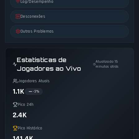
Lag/Desempenho
Desconexões
Outros Problemas
Estatísticas de
Atualizado 15
minutos atrás
Jogadores ao Vivo
Jogadores Atuais
1.1K
-3
%
Pico 24h
2.4K
Pico Histórico
141.4K