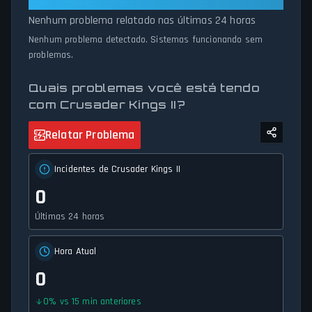
relatórios excedem os limites normais. Se Crusader Kings II
Nenhum problema relatado nas últimas 24 horas
estiver fora do ar para manutenção ou enfrentando problemas
de conectividade inesperados, nosso rastreador de status
Nenhum problema detectado. Sistemas funcionando sem
fornece atualizações precisas e em tempo real sobre a
problemas.
disponibilidade do serviço e o status da rede.
Quais problemas você está tendo
com Crusader Kings II?
Relatar Problema
Incidentes de Crusader Kings II
0
Últimas 24 horas
Hora Atual
0
0
%
vs 15 min anteriores