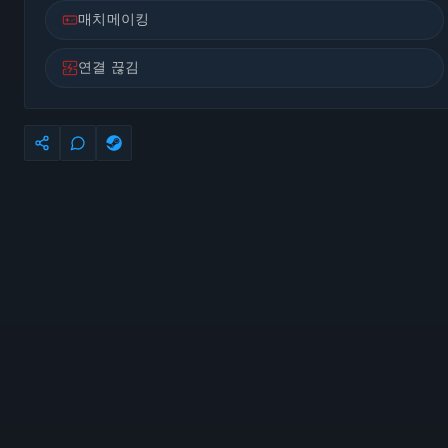
매치메이킹
연결 끊김