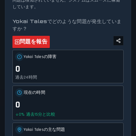
問題は検知されていません。システムはスムーズに稼働
ービスの可用性とネットワーク状況に関する正確で最新の
しています。
情報を提供します。
Yokai Talesでどのような問題が発生していま
すか？
問題を報告
Yokai Talesの障害
0
過去24時間
現在の時間
0
0
%
過去15分と比較
Yokai Talesの主な問題