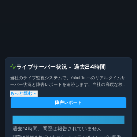
ライブサーバー状況 - 過去24時間
当社のライブ監視システムで、Yokai Talesのリアルタイムサ
ーバー状況と障害レポートを追跡します。当社の高度な検
出アルゴリズムは、過去24時間に送信された接続問題、サ
もっと読む
ーバー問題、サービス中断の報告を分析します。現在の
障害レポート
Yokai Talesサーバーパフォーマンスを過去のデータパターン
と比較することで、レポート量が通常のしきい値を超えた
場合に潜在的な障害を即座に特定します。Yokai Talesがメン
Yokai Tales: 全システム正常稼働中
テナンスで停止している場合でも、予期せぬ接続問題を経
過去24時間、問題は報告されていません
験している場合でも、当社のステータストラッカーは、サ