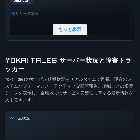
Unknown
リリース情報
リリース日: August 4, 2025
もっと表示
ジャンル & テーマ
Role-playing (RPG)
Strategy
ゲーム視点
YOKAI TALES サーバー状況と障害トラ
視点は指定されていません
ッカー
プラットフォーム
Yokai Talesのサービス稼働状況をリアルタイムで監視。現在のシ
ステムパフォーマンス、アクティブな障害報告、地域ごとの影響
PC (Microsoft Windows)
データを表示し、全地域でのサービス安定性に関する最新情報を
入手できます。
ゲームモード
Single player
ゲーム状況
全システム正常稼働中