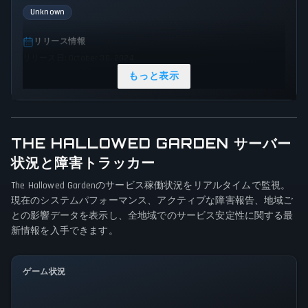
Unknown
リリース情報
リリース日: October 30, 2024
もっと表示
ジャンル & テーマ
Simulator
Indie
ゲーム視点
THE HALLOWED GARDEN サーバー
Side view
状況と障害トラッカー
The Hallowed Gardenのサービス稼働状況をリアルタイムで監視。
プラットフォーム
現在のシステムパフォーマンス、アクティブな障害報告、地域ご
PC (Microsoft Windows)
との影響データを表示し、全地域でのサービス安定性に関する最
新情報を入手できます。
ゲームモード
Single player
ゲーム状況
全システム正常稼働中