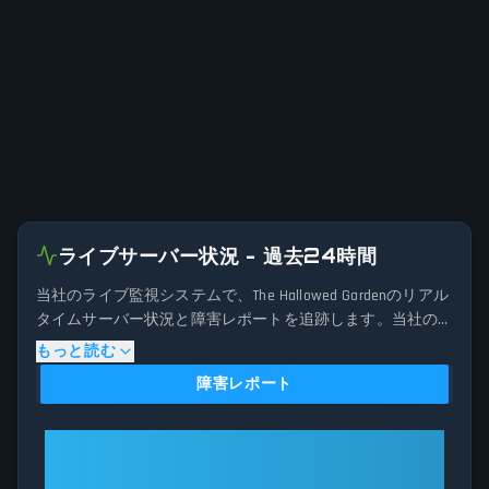
ライブサーバー状況 - 過去24時間
当社のライブ監視システムで、The Hallowed Gardenのリアル
タイムサーバー状況と障害レポートを追跡します。当社の
高度な検出アルゴリズムは、過去24時間に送信された接続
もっと読む
問題、サーバー問題、サービス中断の報告を分析します。
障害レポート
現在のThe Hallowed Gardenサーバーパフォーマンスを過去の
データパターンと比較することで、レポート量が通常のし
きい値を超えた場合に潜在的な障害を即座に特定します。
The Hallowed Garden: 全システム正
The Hallowed Gardenがメンテナンスで停止している場合で
常稼働中
も、予期せぬ接続問題を経験している場合でも、当社のス