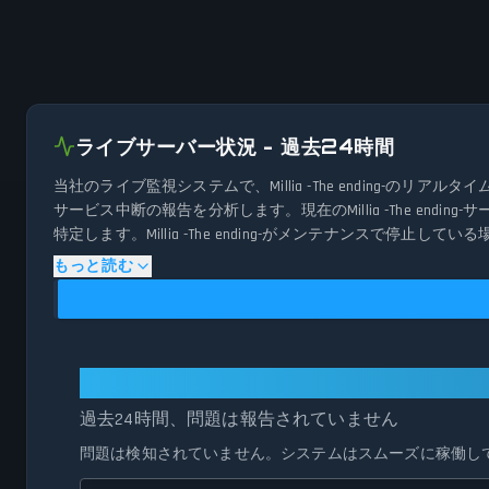
ライブサーバー状況 - 過去24時間
当社のライブ監視システムで、Millia -The ending
サービス中断の報告を分析します。現在のMillia -The 
特定します。Millia -The ending-がメンテナン
る正確で最新の情報を提供します。
もっと読む
Millia -The ending-: 全システム正常稼
過去24時間、問題は報告されていません
問題は検知されていません。システムはスムーズに稼働し