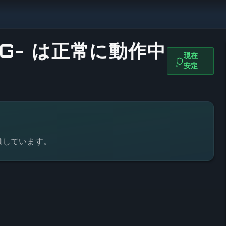
ING- は正常に動作中
現在
安定
働しています。