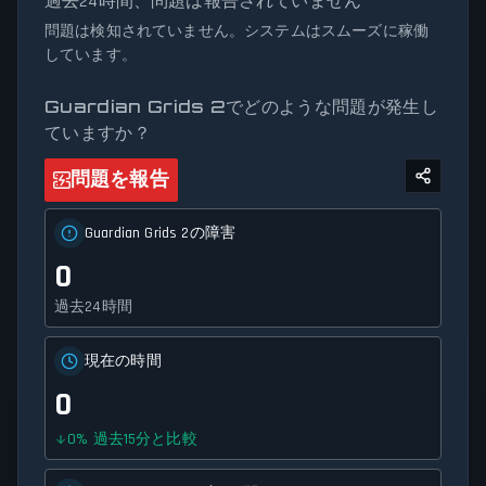
過去24時間、問題は報告されていません
カーは、サービスの可用性とネットワーク状況に関する正
確で最新の情報を提供します。
問題は検知されていません。システムはスムーズに稼働
しています。
Guardian Grids 2でどのような問題が発生し
ていますか？
問題を報告
Guardian Grids 2の障害
0
過去24時間
現在の時間
0
0
%
過去15分と比較