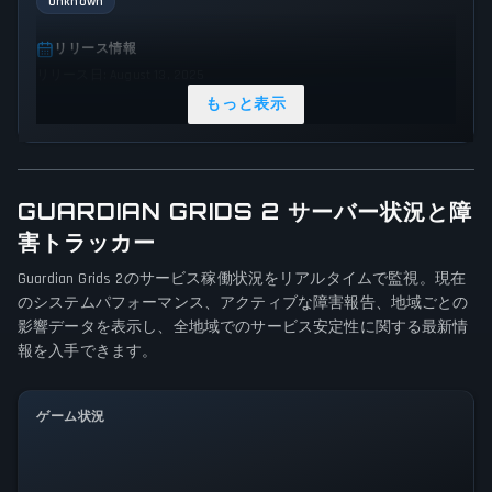
Unknown
リリース情報
リリース日: August 13, 2025
もっと表示
ジャンル & テーマ
Strategy
Indie
ゲーム視点
GUARDIAN GRIDS 2 サーバー状況と障
視点は指定されていません
害トラッカー
プラットフォーム
Guardian Grids 2のサービス稼働状況をリアルタイムで監視。現在
のシステムパフォーマンス、アクティブな障害報告、地域ごとの
PC (Microsoft Windows)
影響データを表示し、全地域でのサービス安定性に関する最新情
報を入手できます。
ゲームモード
Single player
ゲーム状況
全システム正常稼働中