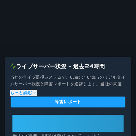
ライブサーバー状況 - 過去24時間
当社のライブ監視システムで、Guardian Grids 2のリアルタイ
ムサーバー状況と障害レポートを追跡します。当社の高度
な検出アルゴリズムは、過去24時間に送信された接続問
もっと読む
題、サーバー問題、サービス中断の報告を分析します。現
障害レポート
在のGuardian Grids 2サーバーパフォーマンスを過去のデータ
パターンと比較することで、レポート量が通常のしきい値
を超えた場合に潜在的な障害を即座に特定します。Guardian
Guardian Grids 2: 全システム正常稼
Grids 2がメンテナンスで停止している場合でも、予期せぬ接
働中
続問題を経験している場合でも、当社のステータストラッ