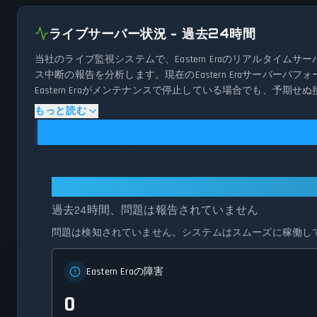
ライブサーバー状況 - 過去24時間
当社のライブ監視システムで、Eastern Eraのリアルタ
ス中断の報告を分析します。現在のEastern Eraサーバ
Eastern Eraがメンテナンスで停止している場合でも、
を提供します。
もっと読む
Eastern Era: 全システム正常稼働中
過去24時間、問題は報告されていません
問題は検知されていません。システムはスムーズに稼働し
Eastern Eraの障害
0