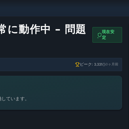
常に動作中 - 問題
現在安
定
ピーク: 3,331
3ヶ月前
働しています。