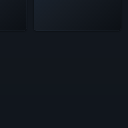
過去最高ピーク
3.3K
アクティビティレ
24時間ピークの
ベル
10%