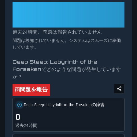
ことで、レポート量が通常のしきい値を超えた場合に潜在
Deep Sleep: Labyrinth of the
的な障害を即座に特定します。Deep Sleep: Labyrinth of the
Forsaken: All Systems
Forsakenがメンテナンスで停止している場合でも、予期せぬ
Operational
接続問題を経験している場合でも、当社のステータストラ
ッカーは、サービスの可用性とネットワーク状況に関する
過去24時間、問題は報告されていません
正確で最新の情報を提供します。
問題は検知されていません。システムはスムーズに稼働
しています。
Deep Sleep: Labyrinth of the
Forsakenでどのような問題が発生しています
か？
問題を報告
Deep Sleep: Labyrinth of the Forsakenの障害
0
過去24時間