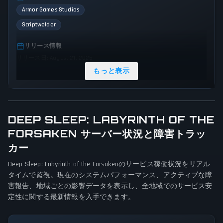
Armor Games Studios
Scriptwelder
リリース情報
リリース日: August 21, 2025
もっと表示
ジャンル & テーマ
Point-and-click
Adventure
Indie
Horror
ゲーム視点
DEEP SLEEP: LABYRINTH OF THE
Bird view / Isometric
FORSAKEN サーバー状況と障害トラッ
カー
プラットフォーム
Deep Sleep: Labyrinth of the Forsakenのサービス稼働状況をリアル
PC (Microsoft Windows)
タイムで監視。現在のシステムパフォーマンス、アクティブな障
害報告、地域ごとの影響データを表示し、全地域でのサービス安
ゲームモード
定性に関する最新情報を入手できます。
Single player