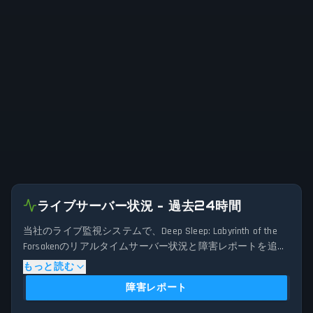
ライブサーバー状況 - 過去24時間
当社のライブ監視システムで、Deep Sleep: Labyrinth of the
Forsakenのリアルタイムサーバー状況と障害レポートを追跡
します。当社の高度な検出アルゴリズムは、過去24時間に
もっと読む
送信された接続問題、サーバー問題、サービス中断の報告
障害レポート
を分析します。現在のDeep Sleep: Labyrinth of the Forsakenサ
ーバーパフォーマンスを過去のデータパターンと比較する