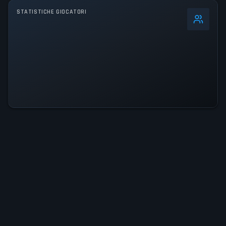
STATISTICHE GIOCATORI
0
%
Picco 24h
104
Picco Assoluto
104
LIVELLO DI ATTIVITÀ
14% del picco 24h