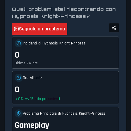
aggiornamenti accurati e all'ultimo minuto sulla disponibilità del
servizio e sullo stato della rete.
Quali problemi stai riscontrando con
Hypnosis Knight-Princess?
Segnala un problema
Incidenti di Hypnosis Knight-Princess
0
Ultime 24 ore
Ora Attuale
0
0
%
vs 15 min precedenti
Problema Principale di Hypnosis Knight-Princess
Gameplay