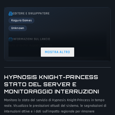
EDITORE E SVILUPPATORE
Kagura Games
Unknown
INFORMAZIONI SUL LANCIO
Data di Uscita: August 23, 2025
MOSTRA ALTRO
GENERI E TEMI
Role-playing (RPG)
Adventure
Fantasy
PROSPETTIVA DI GIOCO
HYPNOSIS KNIGHT-PRINCESS
Bird view / Isometric
STATO DEL SERVER E
MONITORAGGIO INTERRUZIONI
PIATTAFORME
Monitora lo stato del servizio di Hypnosis Knight-Princess in tempo
PC (Microsoft Windows)
reale. Visualizza le prestazioni attuali del sistema, le segnalazioni di
interruzioni attive e i dati sull'impatto regionale per rimanere
MODALITÀ DI GIOCO