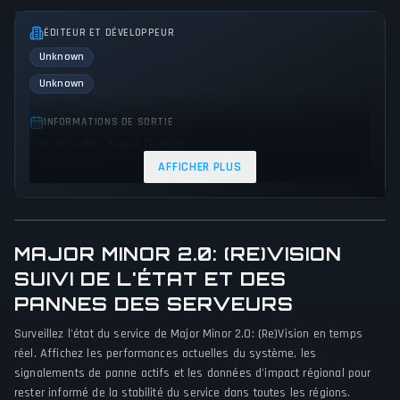
ÉDITEUR ET DÉVELOPPEUR
Unknown
Unknown
INFORMATIONS DE SORTIE
Date de sortie : August 21, 2025
AFFICHER PLUS
GENRES ET THÈMES
Role-playing (RPG)
Adventure
Indie
PERSPECTIVE DE JEU
MAJOR MINOR 2.0: (RE)VISION
Aucune perspective spécifiée
SUIVI DE L'ÉTAT ET DES
PANNES DES SERVEURS
PLATEFORMES
PC (Microsoft Windows)
Surveillez l'état du service de Major Minor 2.0: (Re)Vision en temps
réel. Affichez les performances actuelles du système, les
MODES DE JEU
signalements de panne actifs et les données d'impact régional pour
rester informé de la stabilité du service dans toutes les régions.
Single player