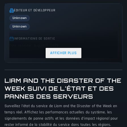
ÉDITEUR ET DÉVELOPPEUR
Unknown
Unknown
INFORMATIONS DE SORTIE
Date de sortie : August 12, 2025
AFFICHER PLUS
GENRES ET THÈMES
Music
Adventure
Educational
PERSPECTIVE DE JEU
LIAM AND THE DISASTER OF THE
Aucune perspective spécifiée
WEEK SUIVI DE L'ÉTAT ET DES
PANNES DES SERVEURS
PLATEFORMES
Nintendo Switch
Surveillez l'état du service de Liam and the Disaster of the Week en
temps réel. Affichez les performances actuelles du système, les
MODES DE JEU
signalements de panne actifs et les données d'impact régional pour
rester informé de la stabilité du service dans toutes les régions.
Single player