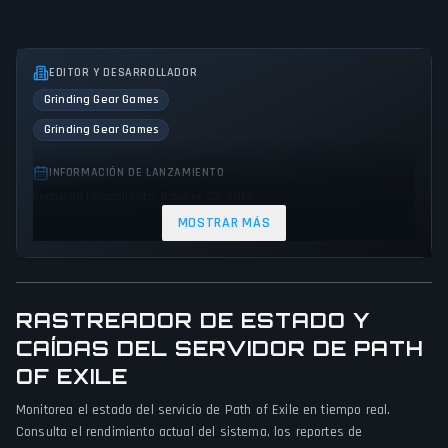
EDITOR Y DESARROLLADOR
Grinding Gear Games
Grinding Gear Games
INFORMACIÓN DE LANZAMIENTO
Fecha de lanzamiento: October 23, 2013
MOSTRAR MÁS
GÉNEROS Y TEMAS
Role-playing (RPG)
Hack and slash/Beat 'em up
Adventure
Action
Fantasy
Horror
RASTREADOR DE ESTADO Y
PERSPECTIVA DEL JUEGO
CAÍDAS DEL SERVIDOR DE PATH
Bird view / Isometric
OF EXILE
PLATAFORMAS
Monitorea el estado del servicio de Path of Exile en tiempo real.
Consulta el rendimiento actual del sistema, los reportes de
PC (Microsoft Windows)
Mac
PlayStation 4
Xbox One