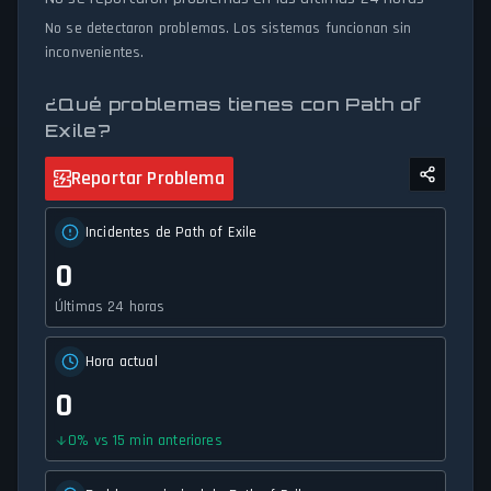
Exile esté inactivo por mantenimiento o experimentando
problemas de conectividad inesperados, nuestro rastreador de
No se detectaron problemas. Los sistemas funcionan sin
estado proporciona actualizaciones precisas y al minuto sobre la
inconvenientes.
disponibilidad del servicio y el estado de la red.
¿Qué problemas tienes con Path of
Exile?
Reportar Problema
Incidentes de Path of Exile
0
Últimas 24 horas
Hora actual
0
0
%
vs 15 min anteriores