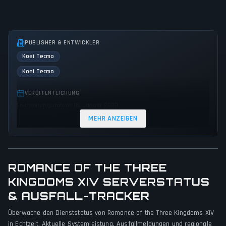
PUBLISHER & ENTWICKLER
Koei Tecmo
Koei Tecmo
VERÖFFENTLICHUNG
Erscheinungsdatum: 16. Januar 2020
MEHR ANZEIGEN
GENRES & THEMEN
Simulator
Strategy
Turn-based strategy (TBS)
SPIELPERSPEKTIVE
ROMANCE OF THE THREE
Keine Perspektiven angegeben
KINGDOMS XIV SERVERSTATUS
& AUSFALL-TRACKER
PLATTFORMEN
PC (Microsoft Windows)
PlayStation 4
Überwache den Dienststatus von Romance of the Three Kingdoms XIV
in Echtzeit. Aktuelle Systemleistung, Ausfallmeldungen und regionale