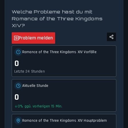
minutenaktuelle Updates zur Dienstverfügbarkeit und
Netzwerkstatus.
Welche Probleme hast du mit
Romance of the Three Kingdoms
XIV?
Problem melden
Romance of the Three Kingdoms XIV Vorfälle
0
Letzte 24 Stunden
Aktuelle Stunde
0
0
%
ggü. vorherigen 15 Min.
Romance of the Three Kingdoms XIV Hauptproblem