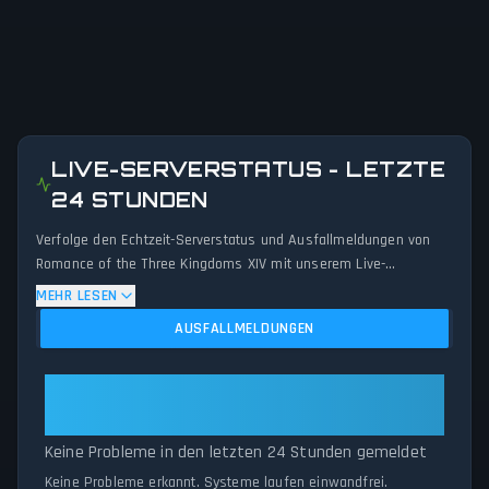
LIVE-SERVERSTATUS - LETZTE
24 STUNDEN
Verfolge den Echtzeit-Serverstatus und Ausfallmeldungen von
Romance of the Three Kingdoms XIV mit unserem Live-
Überwachungssystem. Unser Erkennungsalgorithmus analysiert
MEHR LESEN
gemeldete Verbindungsprobleme, Serverstörungen und
AUSFALLMELDUNGEN
Dienstunterbrechungen der letzten 24 Stunden. Durch den
Vergleich der aktuellen Romance of the Three Kingdoms XIV-
Serverleistung mit historischen Daten erkennen wir sofort
Romance of the Three Kingdoms
potenzielle Ausfälle, wenn das Meldungsaufkommen normale
XIV: Alle Systeme betriebsbereit
Schwellenwerte überschreitet. Ob Romance of the Three
Keine Probleme in den letzten 24 Stunden gemeldet
Kingdoms XIV wegen Wartung offline ist oder unerwartete
Verbindungsprobleme auftreten – unser Status-Tracker liefert
Keine Probleme erkannt. Systeme laufen einwandfrei.