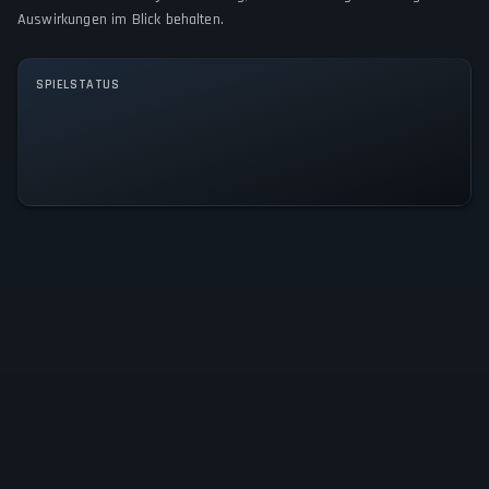
SPIELMODI
Auswirkungen im Blick behalten.
Single player
SPIELSTATUS
Alle Systeme betriebsbereit