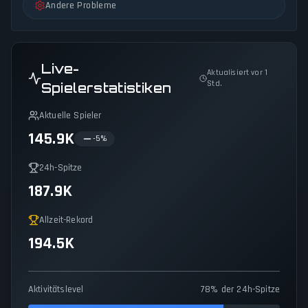
Andere Probleme
Live-
Aktualisiert vor 1
Std.
Spielerstatistiken
Aktuelle Spieler
145.9K
-5
%
24h-Spitze
187.9K
Allzeit-Rekord
194.5K
Aktivitätslevel
78% der 24h-Spitze