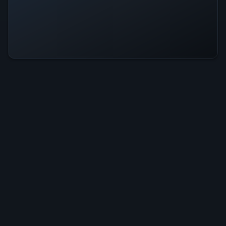
24h-Spitze
187.9K
Allzeit-Rekord
194.5K
AKTIVITÄTSLEVEL
78% der 24h-Spitze