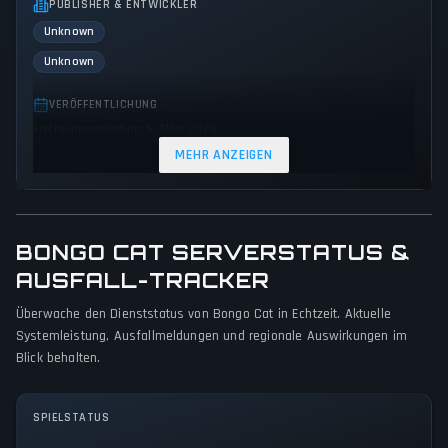
PUBLISHER & ENTWICKLER
Unknown
Unknown
VERÖFFENTLICHUNG
Erscheinungsdatum: 5. März 2025
MEHR ANZEIGEN
GENRES & THEMEN
Simulator
Indie
SPIELPERSPEKTIVE
BONGO CAT SERVERSTATUS &
Keine Perspektiven angegeben
AUSFALL-TRACKER
PLATTFORMEN
Überwache den Dienststatus von Bongo Cat in Echtzeit. Aktuelle
Systemleistung, Ausfallmeldungen und regionale Auswirkungen im
PC (Microsoft Windows)
Blick behalten.
SPIELMODI
Single player
SPIELSTATUS