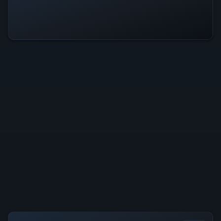
Alle Systeme betriebsbereit