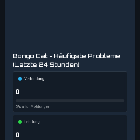
Bongo Cat - Häufigste Probleme
(Letzte 24 Stunden)
Verbindung
0
0% aller Meldungen
Leistung
0