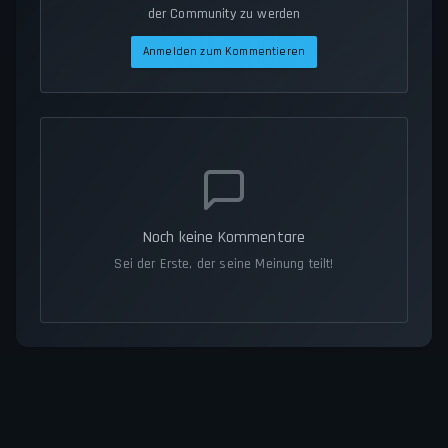
der Community zu werden
Anmelden zum Kommentieren
Noch keine Kommentare
Sei der Erste, der seine Meinung teilt!